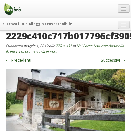
Menu
Salta
al
contenuto
Blog
Trova il tuo Alloggio Ecosostenibile
Offerte Speciali
2229c410c717b017796cf390
weekend green
Regali
itinerari
Pubblicato
maggio 1, 2019
alle
770 × 431
in
Nel Parco Naturale Adamello
FAQ
curiosità
Brenta a tu per tu con la Natura
←
Precedenti
Successivi
→
vivere e viaggiare verde
Chi Siamo
news ed eventi
Partner
ecohotel
Contatti
rassegna stampa
Italiano
German
English
Spanish