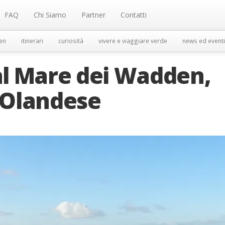
FAQ
Chi Siamo
Partner
Contatti
en
itinerari
curiosità
vivere e viaggiare verde
news ed eventi
l Mare dei Wadden,
 Olandese