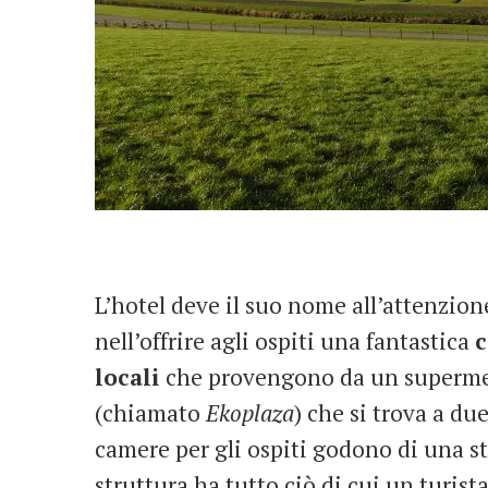
L’hotel deve il suo nome all’attenzion
nell’offrire agli ospiti una fantastica
c
locali
che provengono da un superme
(chiamato
Ekoplaza
) che si trova a du
camere per gli ospiti godono di una st
struttura ha tutto ciò di cui un turis