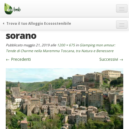
Menu
Salta
al
contenuto
Blog
Trova il tuo Alloggio Ecosostenibile
Offerte Speciali
sorano
weekend green
Regali
itinerari
Pubblicato
maggio 21, 2019
alle
1200 × 675
in
Glamping mon amour:
FAQ
curiosità
Tende di Charme nella Maremma Toscana, tra Natura e Benessere
←
Precedenti
Successivi
→
vivere e viaggiare verde
Chi Siamo
news ed eventi
Partner
ecohotel
Contatti
rassegna stampa
Italiano
German
English
Spanish