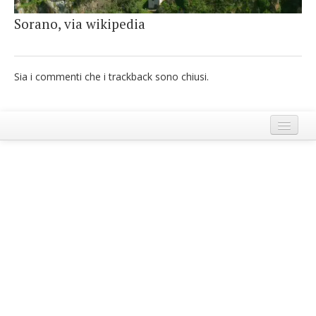
French
Sorano, via wikipedia
Italiano
Sia i commenti che i trackback sono chiusi.
Termini e Condizioni di Ecobnb