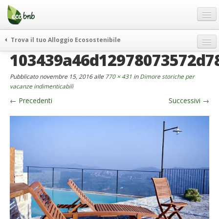
Menu
Salta
al
contenuto
Blog
Trova il tuo Alloggio Ecosostenibile
Offerte Speciali
103439a46d12978073572d7
weekend green
Regali
itinerari
Pubblicato
novembre 15, 2016
alle
770 × 431
in
Dimore storiche per
FAQ
curiosità
vacanze indimenticabili
←
Precedenti
Successivi
→
vivere e viaggiare verde
Chi Siamo
news ed eventi
Partner
ecohotel
Contatti
rassegna stampa
Italiano
German
English
Spanish