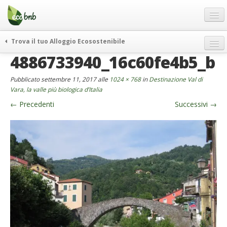
Menu
Salta
al
contenuto
Blog
Trova il tuo Alloggio Ecosostenibile
Offerte Speciali
4886733940_16c60fe4b5_b
weekend green
Regali
itinerari
Pubblicato
settembre 11, 2017
alle
1024 × 768
in
Destinazione Val di
FAQ
curiosità
Vara, la valle più biologica d’Italia
←
Precedenti
Successivi
→
vivere e viaggiare verde
Chi Siamo
news ed eventi
Partner
ecohotel
Contatti
rassegna stampa
Italiano
German
English
Spanish