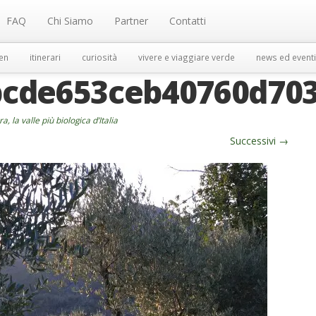
FAQ
Chi Siamo
Partner
Contatti
en
itinerari
curiosità
vivere e viaggiare verde
news ed eventi
bcde653ceb40760d70
, la valle più biologica d’Italia
Successivi
→