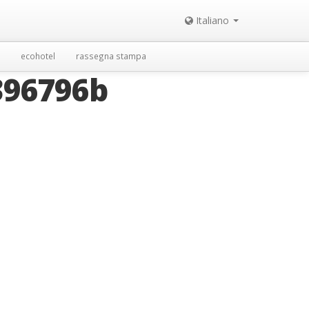
Italiano
ecohotel
rassegna stampa
396796b