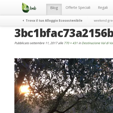
Menu
Salta
al
Offerte Speciali
Regali
Blog
contenuto
Trova il tuo Alloggio Ecosostenibile
weekend gre
3bc1bfac73a2156
Pubblicato
settembre 11, 2017
alle
770 × 431
in
Destinazione Val di Vara