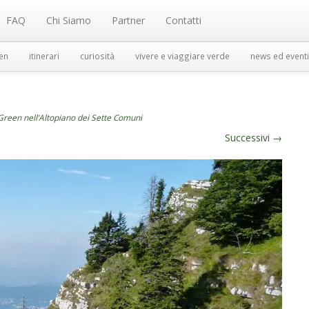
FAQ
Chi Siamo
Partner
Contatti
en
itinerari
curiosità
vivere e viaggiare verde
news ed eventi
 Green nell’Altopiano dei Sette Comuni
Successivi
→