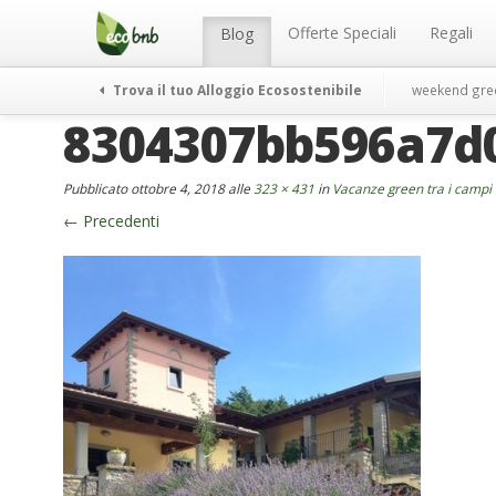
Menu
Salta
al
Offerte Speciali
Regali
Blog
contenuto
Trova il tuo Alloggio Ecosostenibile
weekend gre
8304307bb596a7d
Pubblicato
ottobre 4, 2018
alle
323 × 431
in
Vacanze green tra i campi 
←
Precedenti