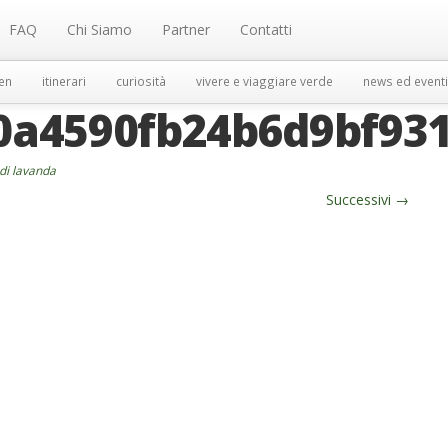
FAQ
Chi Siamo
Partner
Contatti
en
itinerari
curiosità
vivere e viaggiare verde
news ed eventi
0a4590fb24b6d9bf93
di lavanda
Successivi
→