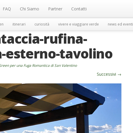
FAQ
Chi Siamo
Partner
Contatti
en
itinerari
curiosità
vivere e viaggiare verde
news ed eventi
taccia-rufina-
a-esterno-tavolino
Green per una Fuga Romantica di San Valentino
Successivi
→