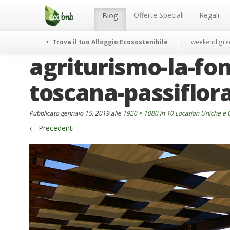
Menu
Salta
al
Offerte Speciali
Regali
Blog
contenuto
Trova il tuo Alloggio Ecosostenibile
weekend gre
agriturismo-la-fon
toscana-passiflor
Pubblicato
gennaio 15, 2019
alle
1920 × 1080
in
10 Location Uniche e 
←
Precedenti