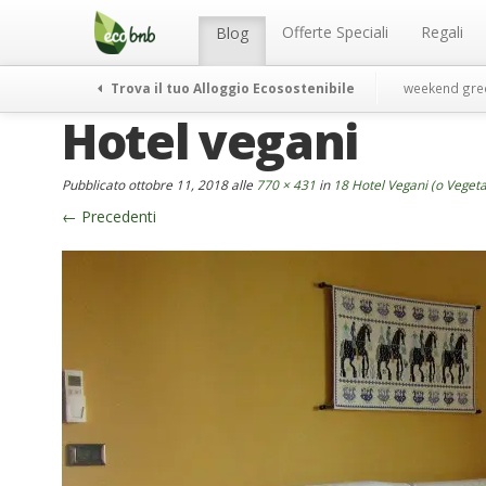
Menu
Salta
al
Offerte Speciali
Regali
Blog
contenuto
Trova il tuo Alloggio Ecosostenibile
weekend gre
Hotel vegani
Pubblicato
ottobre 11, 2018
alle
770 × 431
in
18 Hotel Vegani (o Veget
←
Precedenti