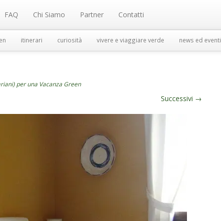
FAQ
Chi Siamo
Partner
Contatti
en
itinerari
curiosità
vivere e viaggiare verde
news ed eventi
ariani) per una Vacanza Green
Successivi
→