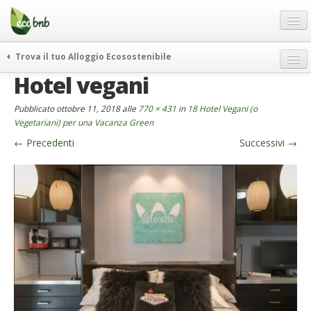
Menu
Salta
al
contenuto
Blog
Trova il tuo Alloggio Ecosostenibile
Offerte Speciali
Hotel vegani
weekend green
Regali
itinerari
Pubblicato
ottobre 11, 2018
alle
770 × 431
in
18 Hotel Vegani (o
FAQ
curiosità
Vegetariani) per una Vacanza Green
←
Precedenti
Successivi
→
vivere e viaggiare verde
Chi Siamo
news ed eventi
Partner
ecohotel
Contatti
rassegna stampa
Italiano
German
English
Spanish