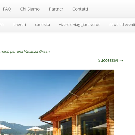
FAQ
Chi Siamo
Partner
Contatti
en
itinerari
curiosità
vivere e viaggiare verde
news ed eventi
ariani) per una Vacanza Green
Successivi
→