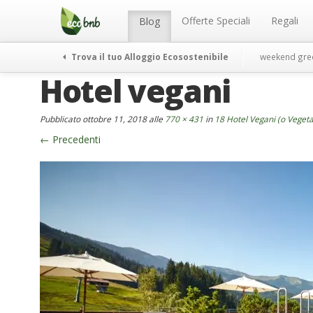
Menu
Salta
al
Offerte Speciali
Regali
Blog
contenuto
Trova il tuo Alloggio Ecosostenibile
weekend gre
Hotel vegani
Pubblicato
ottobre 11, 2018
alle
770 × 431
in
18 Hotel Vegani (o Veget
←
Precedenti