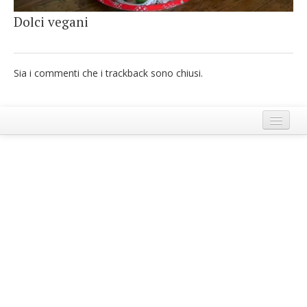
French
Dolci vegani
Italiano
Sia i commenti che i trackback sono chiusi.
Termini e Condizioni di Ecobnb