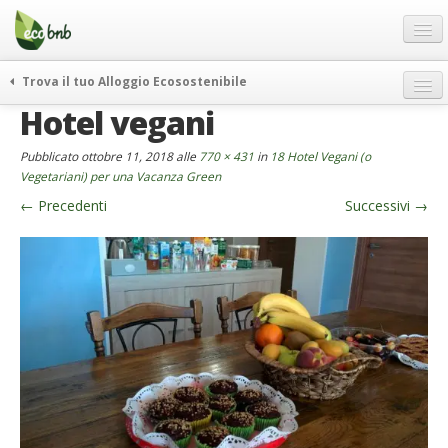
Menu
Salta
al
contenuto
Blog
Trova il tuo Alloggio Ecosostenibile
Offerte Speciali
Hotel vegani
weekend green
Regali
itinerari
Pubblicato
ottobre 11, 2018
alle
770 × 431
in
18 Hotel Vegani (o
FAQ
curiosità
Vegetariani) per una Vacanza Green
←
Precedenti
Successivi
→
vivere e viaggiare verde
Chi Siamo
news ed eventi
Partner
ecohotel
Contatti
rassegna stampa
Italiano
German
English
Spanish