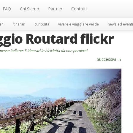
FAQ
Chi Siamo
Partner
Contatti
en
itinerari
curiosità
vivere e viaggiare verde
news ed eventi
ggio Routard flickr
esse italiane: 5 itinerari in bicicletta da non perdere!
Successivi
→