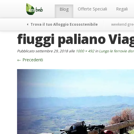
Menu
Salta
al
Offerte Speciali
Regali
Blog
contenuto
Trova il tuo Alloggio Ecosostenibile
weekend gre
fiuggi paliano Via
Pubblicato
settembre 29, 2018
alle
1000 × 492
in
Lungo le ferrovie dism
←
Precedenti