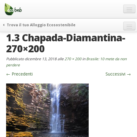
Menu
Salta
al
contenuto
Blog
Trova il tuo Alloggio Ecosostenibile
Offerte Speciali
1.3 Chapada-Diamantina-
weekend green
Regali
itinerari
270×200
FAQ
curiosità
Pubblicato
dicembre 13, 2018
alle
270 × 200
in
Brasile: 10 mete da non
vivere e viaggiare verde
Chi Siamo
perdere
news ed eventi
←
Precedenti
Successivi
→
Partner
ecohotel
Contatti
rassegna stampa
Italiano
German
English
Spanish