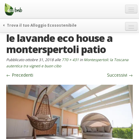
Menu
Salta
al
contenuto
Blog
Trova il tuo Alloggio Ecosostenibile
Offerte Speciali
le lavande eco house a
weekend green
Regali
itinerari
monterspertoli patio
FAQ
curiosità
Pubblicato
ottobre 31, 2018
alle
770 × 431
in
Montespertoli: la Toscana
vivere e viaggiare verde
Chi Siamo
autentica tra vigneti e buon cibo
news ed eventi
←
Precedenti
Successivi
→
Partner
ecohotel
Contatti
rassegna stampa
Italiano
German
English
Spanish