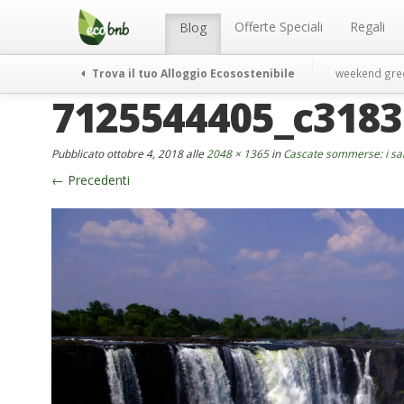
Menu
Salta
al
Offerte Speciali
Regali
Blog
contenuto
Trova il tuo Alloggio Ecosostenibile
weekend gre
7125544405_c318
Pubblicato
ottobre 4, 2018
alle
2048 × 1365
in
Cascate sommerse: i sal
←
Precedenti