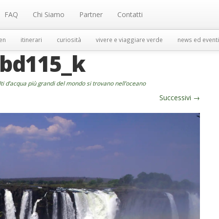
FAQ
Chi Siamo
Partner
Contatti
en
itinerari
curiosità
vivere e viaggiare verde
news ed eventi
3bd115_k
ti d’acqua più grandi del mondo si trovano nell’oceano
Successivi
→