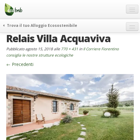
Menu
Salta
al
contenuto
Blog
Trova il tuo Alloggio Ecosostenibile
Offerte Speciali
Relais Villa Acquaviva
weekend green
Regali
itinerari
Pubblicato
agosto 15, 2018
alle
770 × 431
in
Il Corriere Fiorentino
FAQ
curiosità
consiglia le nostre strutture ecologiche
←
Precedenti
vivere e viaggiare verde
Chi Siamo
news ed eventi
Partner
ecohotel
Contatti
rassegna stampa
Italiano
German
English
Spanish