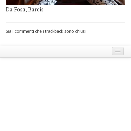
French
Da Fosa, Barcis
Italiano
Sia i commenti che i trackback sono chiusi.
Termini e Condizioni di Ecobnb