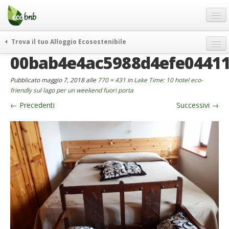
Menu
Salta
al
contenuto
Blog
Trova il tuo Alloggio Ecosostenibile
Offerte Speciali
00bab4e4ac5988d4efe0441
weekend green
Regali
itinerari
Pubblicato
maggio 7, 2018
alle
770 × 431
in
Lake Time: 10 hotel eco-
FAQ
curiosità
friendly sul lago per un weekend fuori porta
←
Precedenti
Successivi
→
vivere e viaggiare verde
Chi Siamo
news ed eventi
Partner
ecohotel
Contatti
rassegna stampa
Italiano
German
English
Spanish