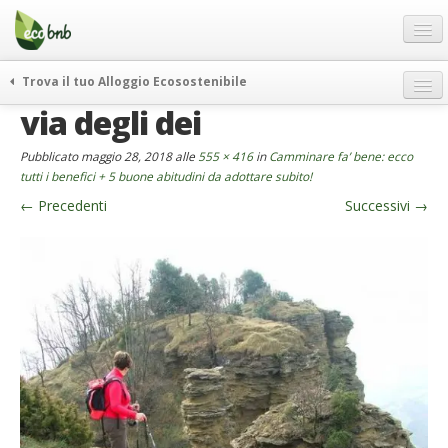
Menu
Salta
al
contenuto
Blog
Trova il tuo Alloggio Ecosostenibile
Offerte Speciali
via degli dei
weekend green
Regali
itinerari
Pubblicato
maggio 28, 2018
alle
555 × 416
in
Camminare fa’ bene: ecco
FAQ
curiosità
tutti i benefici + 5 buone abitudini da adottare subito!
←
Precedenti
Successivi
→
vivere e viaggiare verde
Chi Siamo
news ed eventi
Partner
ecohotel
Contatti
rassegna stampa
Italiano
German
English
Spanish