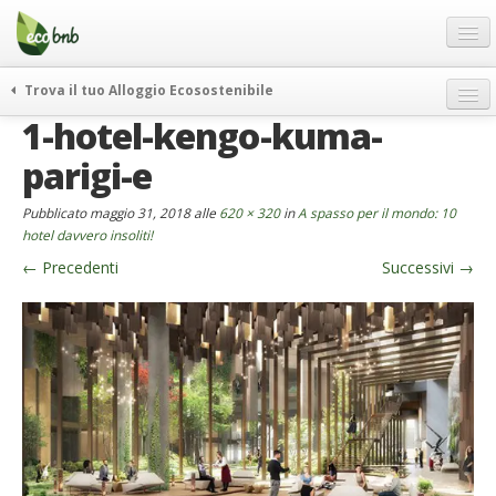
Menu
Salta
al
contenuto
Blog
Trova il tuo Alloggio Ecosostenibile
Offerte Speciali
1-hotel-kengo-kuma-
weekend green
Regali
itinerari
parigi-e
FAQ
curiosità
Pubblicato
maggio 31, 2018
alle
620 × 320
in
A spasso per il mondo: 10
vivere e viaggiare verde
Chi Siamo
hotel davvero insoliti!
news ed eventi
←
Precedenti
Successivi
→
Partner
ecohotel
Contatti
rassegna stampa
Italiano
German
English
Spanish