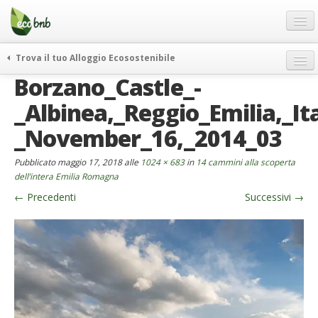
Menu
Salta
al
contenuto
Blog
Trova il tuo Alloggio Ecosostenibile
Offerte Speciali
Borzano_Castle_-
weekend green
Regali
itinerari
_Albinea,_Reggio_Emilia,_Ita
FAQ
curiosità
_November_16,_2014_03
vivere e viaggiare verde
Chi Siamo
Pubblicato
maggio 17, 2018
alle
1024 × 683
in
14 cammini alla scoperta
news ed eventi
Partner
dell’intera Emilia Romagna
ecohotel
←
Precedenti
Successivi
→
Contatti
rassegna stampa
Italiano
German
English
Spanish