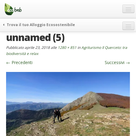
Menu
Salta
al
contenuto
Blog
Trova il tuo Alloggio Ecosostenibile
Offerte Speciali
unnamed (5)
weekend green
Regali
itinerari
Pubblicato
aprile 23, 2018
alle
1280 × 851
in
Agriturismo Il Querceto: tra
FAQ
curiosità
biodiversità e relax
←
Precedenti
Successivi
→
vivere e viaggiare verde
Chi Siamo
news ed eventi
Partner
ecohotel
Contatti
rassegna stampa
Italiano
German
English
Spanish