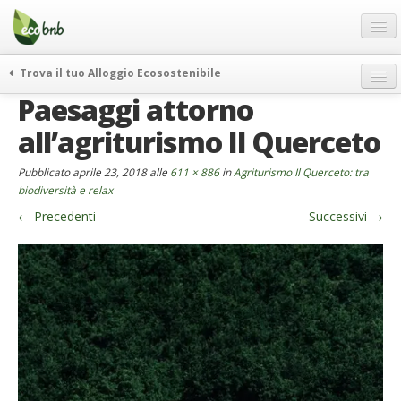
Menu
Salta
al
contenuto
Blog
Trova il tuo Alloggio Ecosostenibile
Offerte Speciali
Paesaggi attorno
weekend green
Regali
itinerari
all’agriturismo Il Querceto
FAQ
curiosità
Pubblicato
aprile 23, 2018
alle
611 × 886
in
Agriturismo Il Querceto: tra
vivere e viaggiare verde
Chi Siamo
biodiversità e relax
news ed eventi
←
Precedenti
Successivi
→
Partner
ecohotel
Contatti
rassegna stampa
Italiano
German
English
Spanish