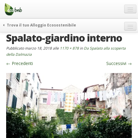
Menu
Salta
al
contenuto
Blog
Trova il tuo Alloggio Ecosostenibile
Offerte Speciali
Spalato-giardino interno
weekend green
Regali
itinerari
Pubblicato
marzo 18, 2018
alle
1170 × 878
in
Da Spalato alla scoperta
FAQ
curiosità
della Dalmazia
←
Precedenti
Successivi
→
vivere e viaggiare verde
Chi Siamo
news ed eventi
Partner
ecohotel
Contatti
rassegna stampa
Italiano
German
English
Spanish