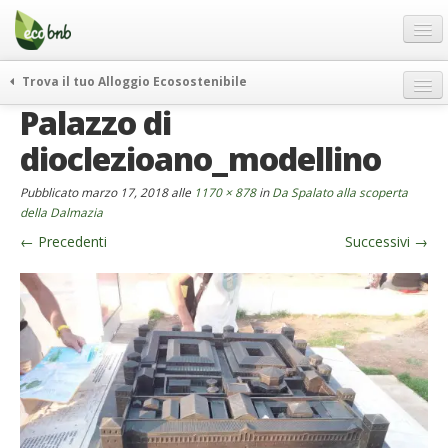
Menu
Salta
al
contenuto
Blog
Trova il tuo Alloggio Ecosostenibile
Offerte Speciali
Palazzo di
weekend green
Regali
itinerari
dioclezioano_modellino
FAQ
curiosità
Pubblicato
marzo 17, 2018
alle
1170 × 878
in
Da Spalato alla scoperta
vivere e viaggiare verde
Chi Siamo
della Dalmazia
news ed eventi
←
Precedenti
Successivi
→
Partner
ecohotel
Contatti
rassegna stampa
Italiano
German
English
Spanish