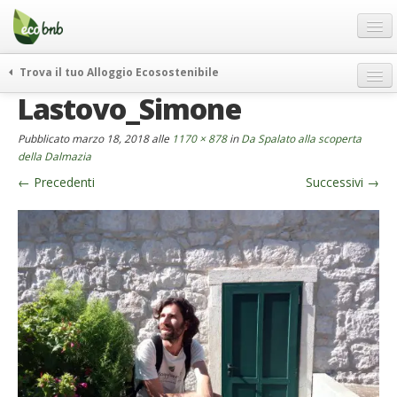
Menu
Salta
al
contenuto
Blog
Trova il tuo Alloggio Ecosostenibile
Offerte Speciali
Lastovo_Simone
weekend green
Regali
itinerari
Pubblicato
marzo 18, 2018
alle
1170 × 878
in
Da Spalato alla scoperta
FAQ
curiosità
della Dalmazia
←
Precedenti
Successivi
→
vivere e viaggiare verde
Chi Siamo
news ed eventi
Partner
ecohotel
Contatti
rassegna stampa
Italiano
German
English
Spanish