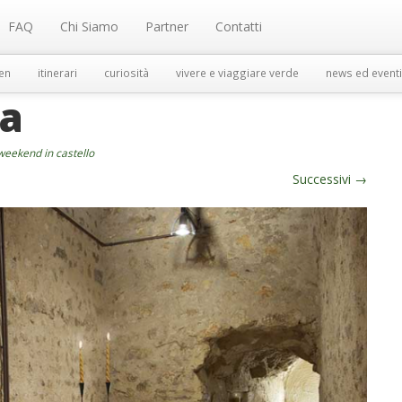
FAQ
Chi Siamo
Partner
Contatti
en
itinerari
curiosità
vivere e viaggiare verde
news ed eventi
ta
 weekend in castello
Successivi
→