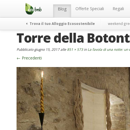
Menu
Salta
al
Offerte Speciali
Regali
Blog
contenuto
Trova il tuo Alloggio Ecosostenibile
weekend gre
Torre della Boton
Pubblicato
giugno 15, 2017
alle
851 × 573
in
La favola di una notte: un
←
Precedenti