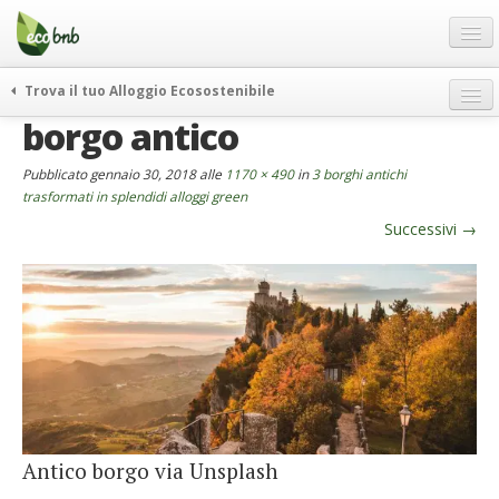
Menu
Salta
al
contenuto
Blog
Trova il tuo Alloggio Ecosostenibile
Offerte Speciali
borgo antico
weekend green
Regali
itinerari
Pubblicato
gennaio 30, 2018
alle
1170 × 490
in
3 borghi antichi
FAQ
curiosità
trasformati in splendidi alloggi green
Successivi
→
vivere e viaggiare verde
Chi Siamo
news ed eventi
Partner
ecohotel
Contatti
rassegna stampa
Italiano
German
English
Antico borgo via Unsplash
Spanish