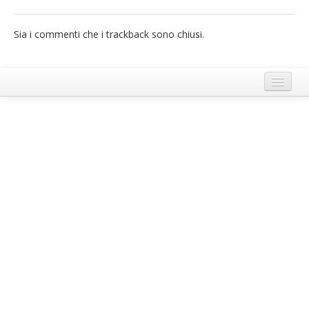
French
Sia i commenti che i trackback sono chiusi.
Italiano
Termini e Condizioni di Ecobnb
Note legali
Privacy Policy