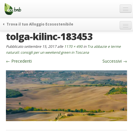
Menu
Salta
al
contenuto
Blog
Trova il tuo Alloggio Ecosostenibile
Offerte Speciali
tolga-kilinc-183453
weekend green
Regali
itinerari
Pubblicato
settembre 15, 2017
alle
1170 × 490
in
Tra abbazie e terme
FAQ
curiosità
naturali: consigli per un weekend green in Toscana
←
Precedenti
Successivi
→
vivere e viaggiare verde
Chi Siamo
news ed eventi
Partner
ecohotel
Contatti
rassegna stampa
Italiano
German
English
Spanish