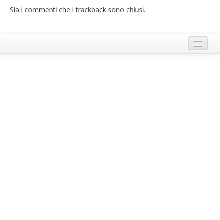
Sia i commenti che i trackback sono chiusi.
French
Italiano
Termini e Condizioni di Ecobnb
Note legali
Privacy Policy