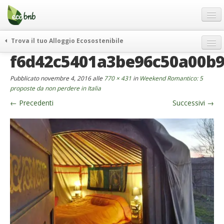
Menu
Salta
al
contenuto
Blog
Trova il tuo Alloggio Ecosostenibile
Offerte Speciali
f6d42c5401a3be96c50a00b
weekend green
Regali
itinerari
Pubblicato
novembre 4, 2016
alle
770 × 431
in
Weekend Romantico: 5
FAQ
curiosità
proposte da non perdere in Italia
←
Precedenti
Successivi
→
vivere e viaggiare verde
Chi Siamo
news ed eventi
Partner
ecohotel
Contatti
rassegna stampa
Italiano
German
English
Spanish