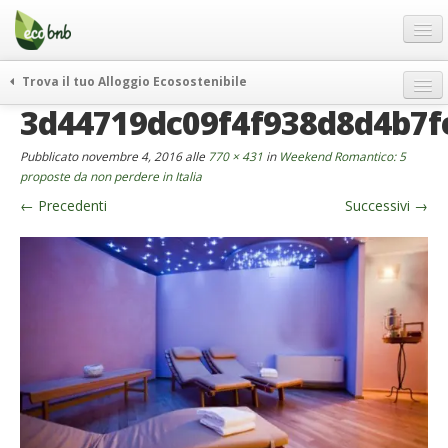
Menu
Salta
al
contenuto
Blog
Trova il tuo Alloggio Ecosostenibile
Offerte Speciali
3d44719dc09f4f938d8d4b7f
weekend green
Regali
itinerari
Pubblicato
novembre 4, 2016
alle
770 × 431
in
Weekend Romantico: 5
FAQ
curiosità
proposte da non perdere in Italia
←
Precedenti
Successivi
→
vivere e viaggiare verde
Chi Siamo
news ed eventi
Partner
ecohotel
Contatti
rassegna stampa
Italiano
German
English
Spanish