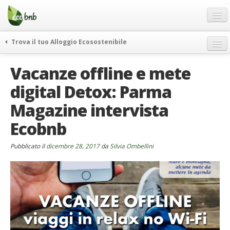
Menu
Salta
al
contenuto
Blog
Trova il tuo Alloggio Ecosostenibile
Offerte Speciali
weekend green
Vacanze offline e mete
Regali
itinerari
digital Detox: Parma
FAQ
curiosità
Magazine intervista
vivere e viaggiare verde
Chi Siamo
news ed eventi
Ecobnb
Partner
ecohotel
Contatti
Pubblicato il
dicembre 28, 2017
da
Silvia Ombellini
rassegna stampa
Italiano
German
English
Spanish