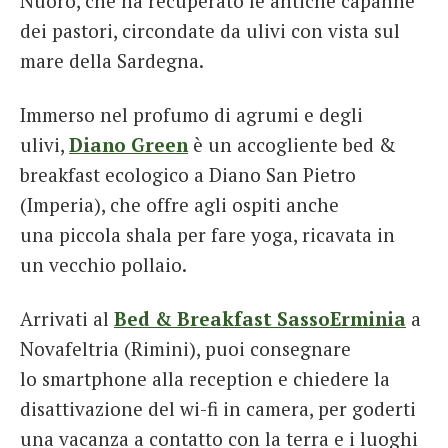
Nuoro, che ha recuperato le antiche capanne
dei pastori, circondate da ulivi con vista sul
mare della Sardegna.
Immerso nel profumo di agrumi e degli
ulivi,
Diano Green
è un accogliente bed &
breakfast ecologico a Diano San Pietro
(Imperia), che offre agli ospiti anche
una piccola shala per fare yoga, ricavata in
un vecchio pollaio.
Arrivati al
Bed & Breakfast SassoErminia
a
Novafeltria (Rimini), puoi consegnare
lo smartpho
ne alla reception e
chiedere la
disattivazione del wi-fi in camera, per goderti
una vacanza a contatto con la terra e i luoghi