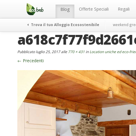
Menu
Salta
al
Offerte Speciali
Regali
Blog
contenuto
Trova il tuo Alloggio Ecosostenibile
weekend gre
a618c7f77f9d266
Pubblicato
luglio 25, 2017
alle
770 × 431
in
Location uniche ed eco-fri
←
Precedenti