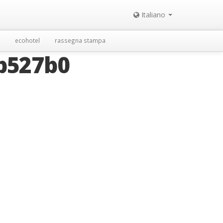
Italiano
ecohotel
rassegna stampa
b527b0