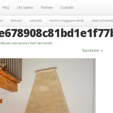
FAQ
Chi Siamo
Partner
Contatti
en
itinerari
curiosità
vivere e viaggiare verde
news ed eventi
1e678908c81bd1e1f77
endly per una vacanza fuori dal mondo
Successivi
→