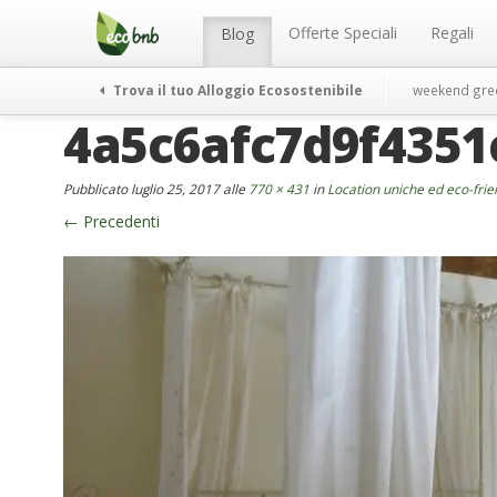
Menu
Salta
al
Offerte Speciali
Regali
Blog
contenuto
Trova il tuo Alloggio Ecosostenibile
weekend gre
4a5c6afc7d9f4351
Pubblicato
luglio 25, 2017
alle
770 × 431
in
Location uniche ed eco-fri
←
Precedenti