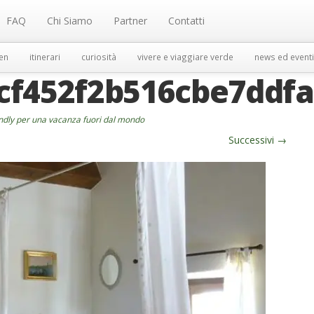
FAQ
Chi Siamo
Partner
Contatti
en
itinerari
curiosità
vivere e viaggiare verde
news ed eventi
cf452f2b516cbe7ddf
endly per una vacanza fuori dal mondo
Successivi
→