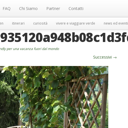
FAQ
Chi Siamo
Partner
Contatti
en
itinerari
curiosità
vivere e viaggiare verde
news ed eventi
935120a948b08c1d3f
endly per una vacanza fuori dal mondo
Successivi
→