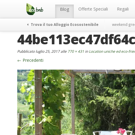
Menu
Salta
al
Offerte Speciali
Regali
Blog
contenuto
Trova il tuo Alloggio Ecosostenibile
weekend gre
44be113ec47df64c
Pubblicato
luglio 25, 2017
alle
770 × 431
in
Location uniche ed eco-fri
←
Precedenti