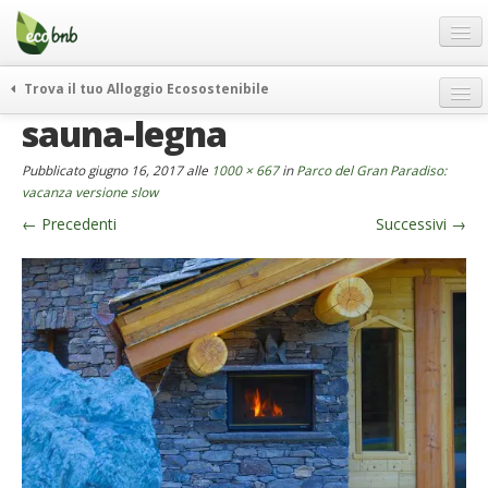
Menu
Salta
al
contenuto
Blog
Trova il tuo Alloggio Ecosostenibile
Offerte Speciali
sauna-legna
weekend green
Regali
itinerari
Pubblicato
giugno 16, 2017
alle
1000 × 667
in
Parco del Gran Paradiso:
FAQ
curiosità
vacanza versione slow
←
Precedenti
Successivi
→
vivere e viaggiare verde
Chi Siamo
news ed eventi
Partner
ecohotel
Contatti
rassegna stampa
Italiano
German
English
Spanish