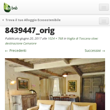
Menu
Salta
al
contenuto
Blog
Trova il tuo Alloggio Ecosostenibile
Offerte Speciali
8439447_orig
weekend green
Regali
itinerari
Pubblicato
giugno 20, 2017
alle
1024 × 768
in
Voglia di Toscana slow:
FAQ
curiosità
destinazione Camaiore
←
Precedenti
Successivi
→
vivere e viaggiare verde
Chi Siamo
news ed eventi
Partner
ecohotel
Contatti
rassegna stampa
Italiano
German
English
Spanish