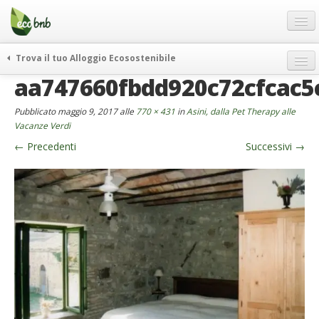
Menu
Salta
al
contenuto
Blog
Trova il tuo Alloggio Ecosostenibile
Offerte Speciali
aa747660fbdd920c72cfcac5
weekend green
Regali
itinerari
Pubblicato
maggio 9, 2017
alle
770 × 431
in
Asini, dalla Pet Therapy alle
FAQ
curiosità
Vacanze Verdi
←
Precedenti
Successivi
→
vivere e viaggiare verde
Chi Siamo
news ed eventi
Partner
ecohotel
Contatti
rassegna stampa
Italiano
German
English
Spanish