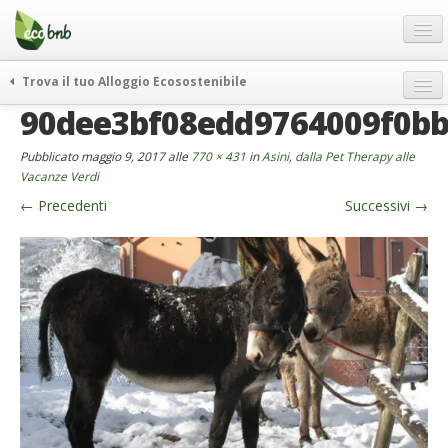
Menu
Salta
al
contenuto
Blog
Trova il tuo Alloggio Ecosostenibile
Offerte Speciali
90dee3bf08edd9764009f0bb
weekend green
Regali
itinerari
Pubblicato
maggio 9, 2017
alle
770 × 431
in
Asini, dalla Pet Therapy alle
FAQ
curiosità
Vacanze Verdi
←
Precedenti
Successivi
→
vivere e viaggiare verde
Chi Siamo
news ed eventi
Partner
ecohotel
Contatti
rassegna stampa
Italiano
German
English
Spanish