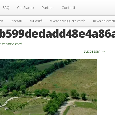
FAQ
Chi Siamo
Partner
Contatti
en
itinerari
curiosità
vivere e viaggiare verde
news ed eventi
9b599dedadd48e4a86
le Vacanze Verdi
Successivi
→