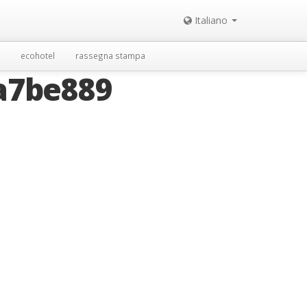
Italiano
ecohotel
rassegna stampa
a7be889