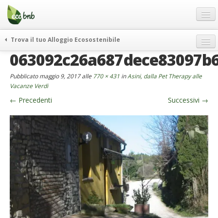
Menu
Salta
al
contenuto
Blog
Trova il tuo Alloggio Ecosostenibile
Offerte Speciali
063092c26a687dece83097b6
weekend green
Regali
itinerari
Pubblicato
maggio 9, 2017
alle
770 × 431
in
Asini, dalla Pet Therapy alle
FAQ
curiosità
Vacanze Verdi
←
Precedenti
Successivi
→
vivere e viaggiare verde
Chi Siamo
news ed eventi
Partner
ecohotel
Contatti
rassegna stampa
Italiano
German
English
Spanish