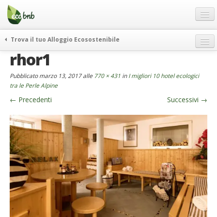
Menu
Salta
al
contenuto
Blog
Trova il tuo Alloggio Ecosostenibile
Offerte Speciali
rhor1
weekend green
Regali
itinerari
Pubblicato
marzo 13, 2017
alle
770 × 431
in
I migliori 10 hotel ecologici
FAQ
curiosità
tra le Perle Alpine
←
Precedenti
Successivi
→
vivere e viaggiare verde
Chi Siamo
news ed eventi
Partner
ecohotel
Contatti
rassegna stampa
Italiano
German
English
Spanish