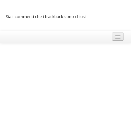
French
Sia i commenti che i trackback sono chiusi.
Italiano
Termini e Condizioni di Ecobnb
Note legali
Privacy Policy