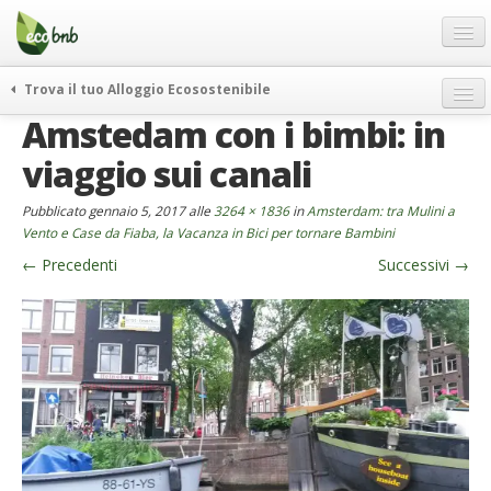
Menu
Salta
al
contenuto
Blog
Trova il tuo Alloggio Ecosostenibile
Offerte Speciali
Amstedam con i bimbi: in
weekend green
Regali
itinerari
viaggio sui canali
FAQ
curiosità
Pubblicato
gennaio 5, 2017
alle
3264 × 1836
in
Amsterdam: tra Mulini a
vivere e viaggiare verde
Chi Siamo
Vento e Case da Fiaba, la Vacanza in Bici per tornare Bambini
news ed eventi
←
Precedenti
Successivi
→
Partner
ecohotel
Contatti
rassegna stampa
Italiano
German
English
Spanish