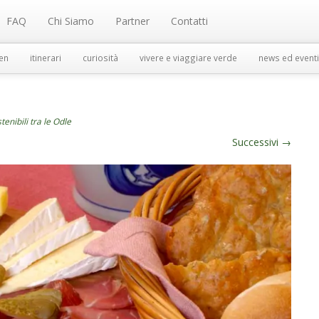
FAQ
Chi Siamo
Partner
Contatti
en
itinerari
curiosità
vivere e viaggiare verde
news ed eventi
enibili tra le Odle
Successivi
→