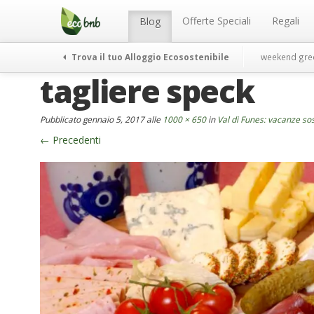
Menu
Salta
al
Offerte Speciali
Regali
Blog
contenuto
Trova il tuo Alloggio Ecosostenibile
weekend gre
tagliere speck
Pubblicato
gennaio 5, 2017
alle
1000 × 650
in
Val di Funes: vacanze sost
←
Precedenti