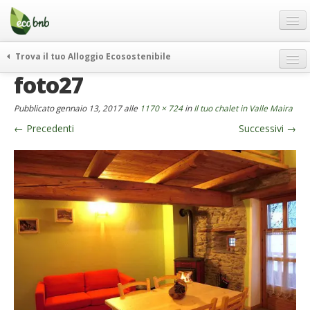
Menu
Salta
al
contenuto
Blog
Trova il tuo Alloggio Ecosostenibile
Offerte Speciali
foto27
weekend green
Regali
itinerari
Pubblicato
gennaio 13, 2017
alle
1170 × 724
in
Il tuo chalet in Valle Maira
FAQ
curiosità
←
Precedenti
Successivi
→
vivere e viaggiare verde
Chi Siamo
news ed eventi
Partner
ecohotel
Contatti
rassegna stampa
Italiano
German
English
Spanish