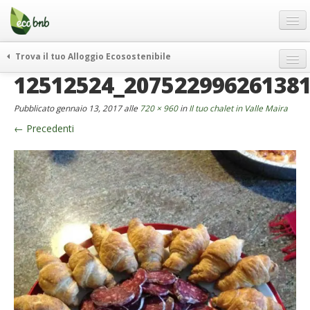
Menu
Salta
al
contenuto
Blog
Trova il tuo Alloggio Ecosostenibile
Offerte Speciali
12512524_20752299626138
weekend green
Regali
itinerari
Pubblicato
gennaio 13, 2017
alle
720 × 960
in
Il tuo chalet in Valle Maira
FAQ
curiosità
←
Precedenti
vivere e viaggiare verde
Chi Siamo
news ed eventi
Partner
ecohotel
Contatti
rassegna stampa
Italiano
German
English
Spanish