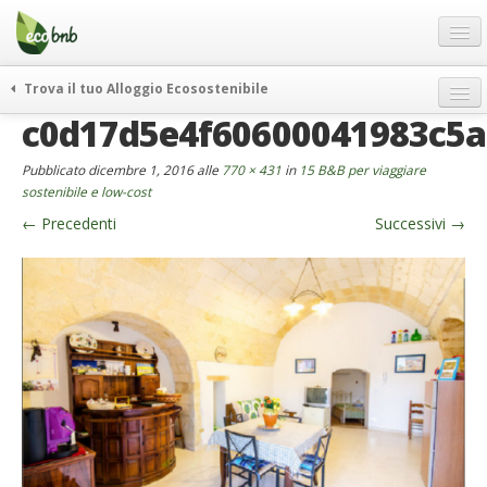
Menu
Salta
al
contenuto
Blog
Trova il tuo Alloggio Ecosostenibile
Offerte Speciali
c0d17d5e4f60600041983c5
weekend green
Regali
itinerari
Pubblicato
dicembre 1, 2016
alle
770 × 431
in
15 B&B per viaggiare
FAQ
curiosità
sostenibile e low-cost
←
Precedenti
Successivi
→
vivere e viaggiare verde
Chi Siamo
news ed eventi
Partner
ecohotel
Contatti
rassegna stampa
Italiano
German
English
Spanish