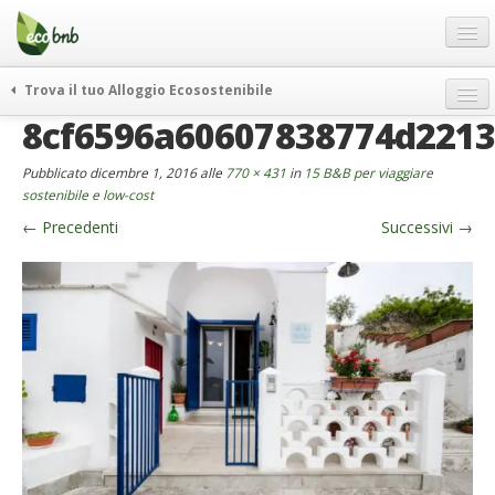
Menu
Salta
al
contenuto
Blog
Trova il tuo Alloggio Ecosostenibile
Offerte Speciali
8cf6596a60607838774d2213
weekend green
Regali
itinerari
Pubblicato
dicembre 1, 2016
alle
770 × 431
in
15 B&B per viaggiare
FAQ
curiosità
sostenibile e low-cost
←
Precedenti
Successivi
→
vivere e viaggiare verde
Chi Siamo
news ed eventi
Partner
ecohotel
Contatti
rassegna stampa
Italiano
German
English
Spanish